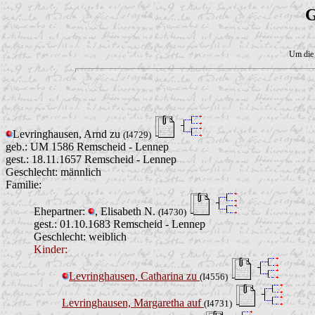
G
Um die 
Levringhausen, Arnd zu
(I4729)
geb.: UM 1586 Remscheid - Lennep
gest.: 18.11.1657 Remscheid - Lennep
Geschlecht: männlich
Familie:
Ehepartner:
, Elisabeth N.
(I4730)
gest.: 01.10.1683 Remscheid - Lennep
Geschlecht: weiblich
Kinder:
Levringhausen, Catharina zu
(I4556)
Levringhausen, Margaretha auf
(I4731)